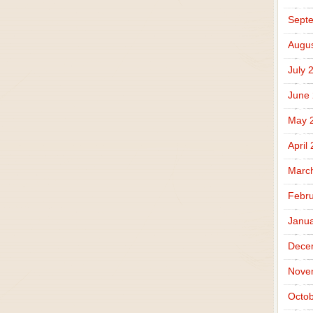
Sept
Augus
July 
June
May 
April
Marc
Febru
Janua
Dece
Nove
Octob