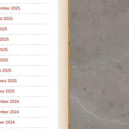
ember 2025
t 2025
2025
 2025
2025
 2025
h 2025
ary 2025
ry 2025
mber 2024
mber 2024
er 2024