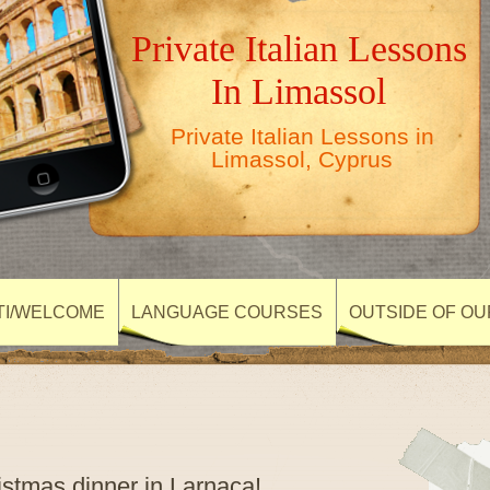
Private Italian Lessons
In Limassol
Private Italian Lessons in
Limassol, Cyprus
TI/WELCOME
LANGUAGE COURSES
OUTSIDE OF O
istmas dinner in Larnaca!