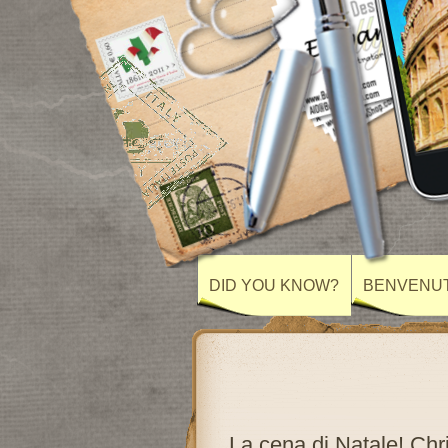
DID YOU KNOW?
BENVENU
La cena di Natale! Chr