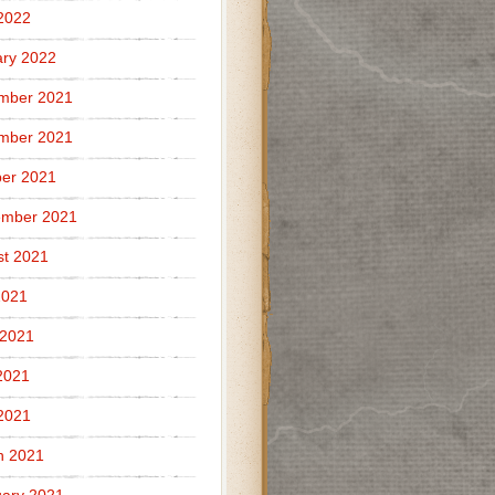
 2022
ry 2022
mber 2021
mber 2021
er 2021
ember 2021
t 2021
2021
 2021
2021
 2021
h 2021