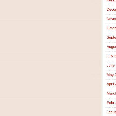
Febru
Dece
Nove
Octob
Sept
Augus
July 
June
May 
April
Marc
Febru
Janua