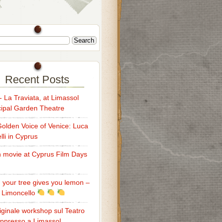
Recent Posts
t- La Traviata, at Limassol
ipal Garden Theatre
olden Voice of Venice: Luca
lli in Cyprus
an movie at Cyprus Film Days
your tree gives you lemon –
 Limoncello
iginale workshop sul Teatro
Oppresso a Limassol