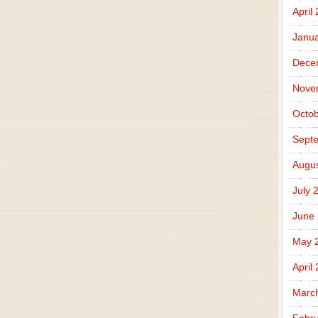
April
Janua
Dece
Nove
Octob
Sept
Augus
July 
June
May 
April
Marc