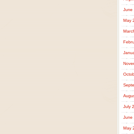
June
May 
Marc
Febru
Janua
Nove
Octob
Sept
Augus
July 
June
May 