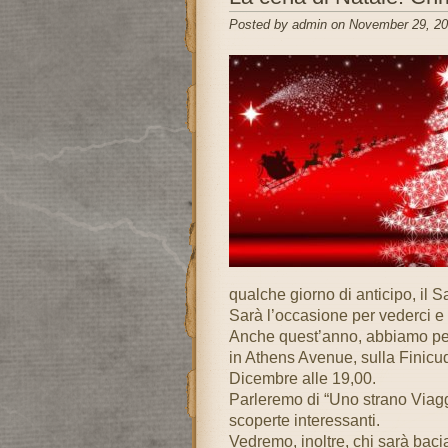
Posted by admin on November 29, 20
qualche giorno di anticipo, il S
Sarà l’occasione per vederci e s
Anche quest’anno, abbiamo pens
in Athens Avenue, sulla Finicude
Dicembre alle 19,00.
Parleremo di “Uno strano Viag
scoperte interessanti.
Vedremo, inoltre, chi sarà bacia