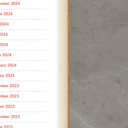
ember 2024
t 2024
 2024
2024
 2024
h 2024
ary 2024
ry 2024
mber 2023
mber 2023
er 2023
ember 2023
t 2023