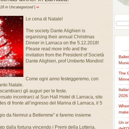
18 in Uncategorized |
∞
Le cena di Natale!
The society Dante Alighieri is
organising their annual Christmas
Dinner in Larnaca on the 5.12.2018!
Please read more info and the
invitation from the President of Società
Balle
Dante Alighieri, prof Umberto Mondini!
Munic
The G
Come ogni anno festeggeremo, con
Minne
anto Natale.
Itali
cambiarci gli auguri per le feste.
2026
ato incontrarci al Sun Hall Hotel di Larnaca, sito
s di fronte all’ingresso del Marina di Larnaca, il 5
When 
make
gio da Nemrut a Betlemme” e faremo insieme
Un or
to dalla fortuna vincendo i Premi della Lotteria.
dell’