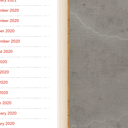
ary 2021
mber 2020
mber 2020
er 2020
ember 2020
t 2020
2020
 2020
2020
 2020
h 2020
ary 2020
ry 2020