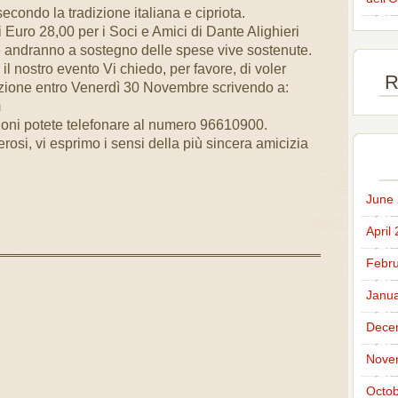
condo la tradizione italiana e cipriota.
di Euro 28,00 per i Soci e Amici di Dante Alighieri
 andranno a sostegno delle spese vive sostenute.
 il nostro evento Vi chiedo, per favore, di voler
R
azione entro Venerdì 30 Novembre scrivendo a:
m
zioni potete telefonare al numero 96610900.
osi, vi esprimo i sensi della più sincera amicizia
June
April
Febru
Janua
Dece
Nove
Octob