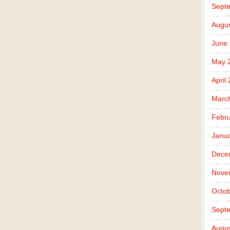
Sept
Augus
June
May 
April
Marc
Febru
Janua
Dece
Nove
Octob
Sept
Augus